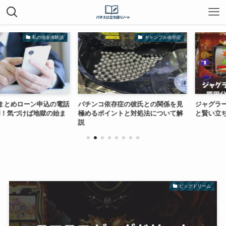
私の借金体験談
ギャンブル依存症
ローン申込の電話
パチンコ依存症の彼氏との関係を見
ジャグラーの20
づけば地獄の始ま
極めるポイントと対処法について解
と賢い立ち回り
説
ビッグドリーム