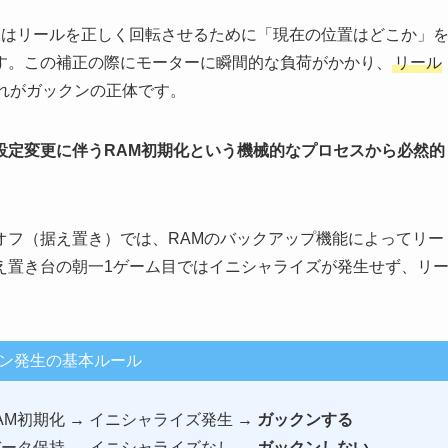
板はリールを正しく回転させるために「現在の位置はどこか」
す。この補正の際にモーターに瞬間的な負荷がかかり、
リール
れがガックンの正体です。
設定変更に伴うRAM初期化という機械的なプロセスから必然的
オフ（据え置き）では、RAMのバックアップ機能によってリー
え置き台の朝一1ゲーム目ではイニシャライズが発生せず、リ
ン発生の基本ルール
M初期化 → イニシャライズ発生 →
ガックンする
ータ保持 → イニシャライズなし →
ガックンしない