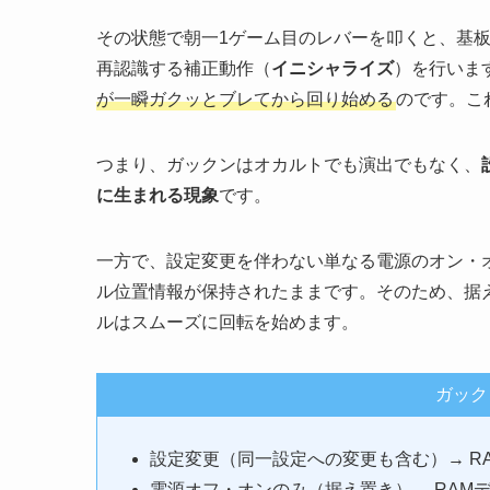
その状態で朝一1ゲーム目のレバーを叩くと、基
再認識する補正動作（
イニシャライズ
）を行いま
が一瞬ガクッとブレてから回り始める
のです。こ
つまり、ガックンはオカルトでも演出でもなく、
に生まれる現象
です。
一方で、設定変更を伴わない単なる電源のオン・
ル位置情報が保持されたままです。そのため、据
ルはスムーズに回転を始めます。
ガック
設定変更（同一設定への変更も含む）→ RA
電源オフ・オンのみ（据え置き）→ RAMデ