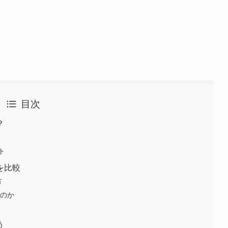
目次
？
ト
を比較
方
るのか
う