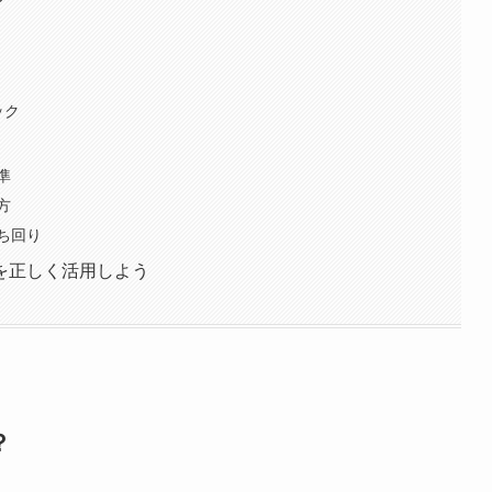
ック
準
方
ち回り
を正しく活用しよう
？